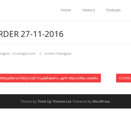
Home
History
Festivals
DER 27-11-2016
adgear
,
Uncategorized
Golden Headgear
വും അമൂല്യവസ്‌തുവായി സൂക്ഷിക്കണം എന്ന ആവശ്യം ശക്തം
Cochin
Theme by
Think Up Themes Ltd
. Powered by
WordPress
.