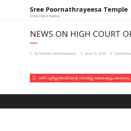
Skip
Sree Poornathrayeesa Temple
to
content
Sree Hare Nama
NEWS ON HIGH COURT OR
By
Sreehari Venkateswaran
June 19, 2018
GoldenHe
ശ്രീ പൂർണ്ണത്രയീശന്റെ സ്വർണ്ണ തലേക്കെട്ടും കോല