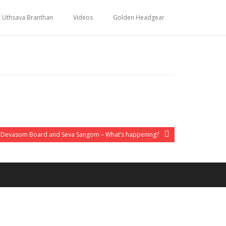
Uthsava Branthan
Videos
Golden Headgear
 Devasom Board and Seva Sangom – What’s happening?